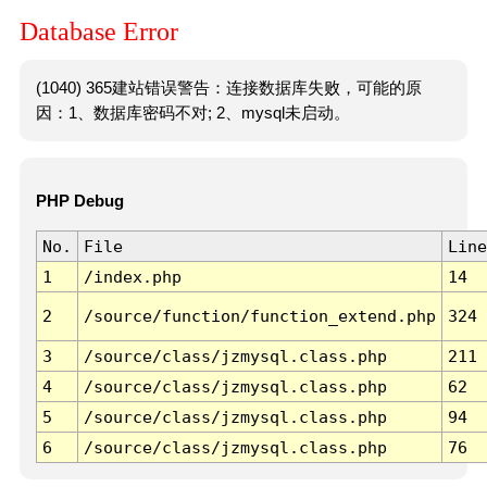
Database Error
(1040) 365建站错误警告：连接数据库失败，可能的原
因：1、数据库密码不对; 2、mysql未启动。
PHP Debug
No.
File
Line
1
/index.php
14
2
/source/function/function_extend.php
324
3
/source/class/jzmysql.class.php
211
4
/source/class/jzmysql.class.php
62
5
/source/class/jzmysql.class.php
94
6
/source/class/jzmysql.class.php
76