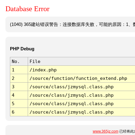
Database Error
(1040) 365建站错误警告：连接数据库失败，可能的原因：1、数
PHP Debug
No.
File
1
/index.php
2
/source/function/function_extend.php
3
/source/class/jzmysql.class.php
4
/source/class/jzmysql.class.php
5
/source/class/jzmysql.class.php
6
/source/class/jzmysql.class.php
www.365jz.com
已经将此