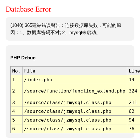
Database Error
(1040) 365建站错误警告：连接数据库失败，可能的原
因：1、数据库密码不对; 2、mysql未启动。
PHP Debug
No.
File
Line
1
/index.php
14
2
/source/function/function_extend.php
324
3
/source/class/jzmysql.class.php
211
4
/source/class/jzmysql.class.php
62
5
/source/class/jzmysql.class.php
94
6
/source/class/jzmysql.class.php
76