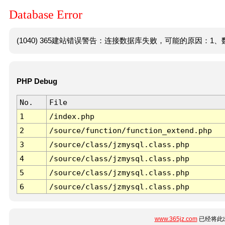
Database Error
(1040) 365建站错误警告：连接数据库失败，可能的原因：1、数
PHP Debug
No.
File
1
/index.php
2
/source/function/function_extend.php
3
/source/class/jzmysql.class.php
4
/source/class/jzmysql.class.php
5
/source/class/jzmysql.class.php
6
/source/class/jzmysql.class.php
www.365jz.com
已经将此