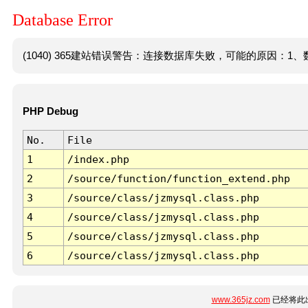
Database Error
(1040) 365建站错误警告：连接数据库失败，可能的原因：1、数
PHP Debug
No.
File
1
/index.php
2
/source/function/function_extend.php
3
/source/class/jzmysql.class.php
4
/source/class/jzmysql.class.php
5
/source/class/jzmysql.class.php
6
/source/class/jzmysql.class.php
www.365jz.com
已经将此