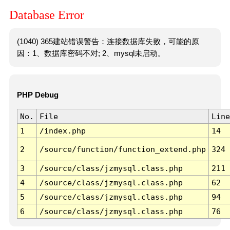
Database Error
(1040) 365建站错误警告：连接数据库失败，可能的原
因：1、数据库密码不对; 2、mysql未启动。
PHP Debug
No.
File
Line
1
/index.php
14
2
/source/function/function_extend.php
324
3
/source/class/jzmysql.class.php
211
4
/source/class/jzmysql.class.php
62
5
/source/class/jzmysql.class.php
94
6
/source/class/jzmysql.class.php
76