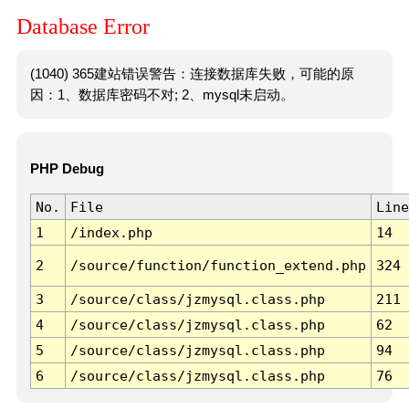
Database Error
(1040) 365建站错误警告：连接数据库失败，可能的原
因：1、数据库密码不对; 2、mysql未启动。
PHP Debug
No.
File
Line
1
/index.php
14
2
/source/function/function_extend.php
324
3
/source/class/jzmysql.class.php
211
4
/source/class/jzmysql.class.php
62
5
/source/class/jzmysql.class.php
94
6
/source/class/jzmysql.class.php
76