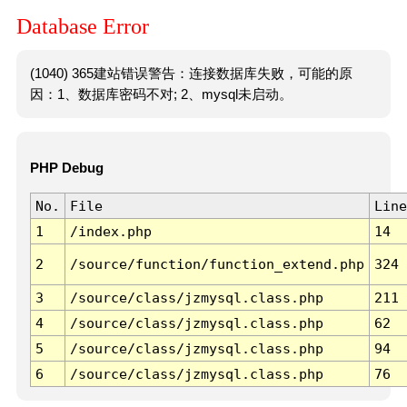
Database Error
(1040) 365建站错误警告：连接数据库失败，可能的原
因：1、数据库密码不对; 2、mysql未启动。
PHP Debug
No.
File
Line
1
/index.php
14
2
/source/function/function_extend.php
324
3
/source/class/jzmysql.class.php
211
4
/source/class/jzmysql.class.php
62
5
/source/class/jzmysql.class.php
94
6
/source/class/jzmysql.class.php
76