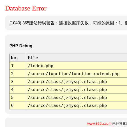
Database Error
(1040) 365建站错误警告：连接数据库失败，可能的原因：1、数
PHP Debug
No.
File
1
/index.php
2
/source/function/function_extend.php
3
/source/class/jzmysql.class.php
4
/source/class/jzmysql.class.php
5
/source/class/jzmysql.class.php
6
/source/class/jzmysql.class.php
www.365jz.com
已经将此