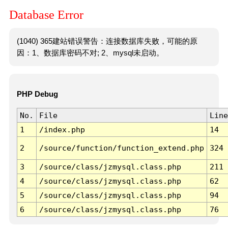
Database Error
(1040) 365建站错误警告：连接数据库失败，可能的原
因：1、数据库密码不对; 2、mysql未启动。
PHP Debug
No.
File
Line
1
/index.php
14
2
/source/function/function_extend.php
324
3
/source/class/jzmysql.class.php
211
4
/source/class/jzmysql.class.php
62
5
/source/class/jzmysql.class.php
94
6
/source/class/jzmysql.class.php
76