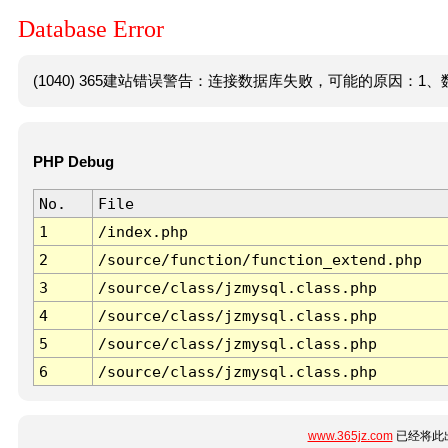
Database Error
(1040) 365建站错误警告：连接数据库失败，可能的原因：1、数
PHP Debug
No.
File
1
/index.php
2
/source/function/function_extend.php
3
/source/class/jzmysql.class.php
4
/source/class/jzmysql.class.php
5
/source/class/jzmysql.class.php
6
/source/class/jzmysql.class.php
www.365jz.com
已经将此