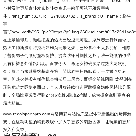
育:拳击格斗","zmt":{"brand":{},"cert":"格斗宇宙官方账号","desc":"24
小时及时更新泰斗发布格斗类资讯一站即可视不雅寰宇格
斗","fans_num":317,"id":"2740689732","is_brand":"0","name":"格斗
宇
宙","new_verify":"5","pic":"https://p9.img.360kuai.com/t017e26d1ad3cd
在上场输球后，濒临绝境的热火已经退无可退。系列赛进行到如今，
热火主帅斯波斯特拉巧妇难为无米之炊，已经拿不出太多变招，他除
了督促弟子们做好篮板保护、提高防守对抗性之外，唯一能做的似乎
只有祈祷意外情况出现。而在今天，命运女神确实给过热火两次机
会：掘金当家球星约基奇在第二节比赛中扭伤脚踝，一度返回更衣
室。但热火并没有抓住机会扭转场上局势，而掘金前锋阿隆·戈登则在
球队危难之际挺身而出，个人进攻连续打进帮助掘金始终保持比分压
制，全场比赛戈登得到27分6篮板6助攻2抢断，成为掘金拿到赛点的
最大功臣。
www.regalsportspro.com网络博彩网站推广皇冠体育新推出的赌博游
戏，在运动明星的精彩表现中加入了更多的刺激因素，让玩家们更加
投入和兴奋。