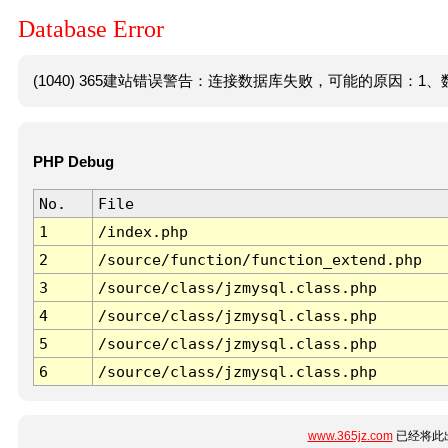
Database Error
(1040) 365建站错误警告：连接数据库失败，可能的原因：1、数
PHP Debug
No.
File
1
/index.php
2
/source/function/function_extend.php
3
/source/class/jzmysql.class.php
4
/source/class/jzmysql.class.php
5
/source/class/jzmysql.class.php
6
/source/class/jzmysql.class.php
www.365jz.com
已经将此