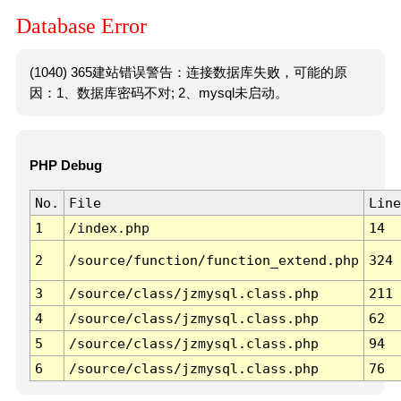
Database Error
(1040) 365建站错误警告：连接数据库失败，可能的原
因：1、数据库密码不对; 2、mysql未启动。
PHP Debug
No.
File
Line
1
/index.php
14
2
/source/function/function_extend.php
324
3
/source/class/jzmysql.class.php
211
4
/source/class/jzmysql.class.php
62
5
/source/class/jzmysql.class.php
94
6
/source/class/jzmysql.class.php
76