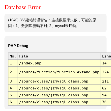
Database Error
(1040) 365建站错误警告：连接数据库失败，可能的原
因：1、数据库密码不对; 2、mysql未启动。
PHP Debug
No.
File
Line
1
/index.php
14
2
/source/function/function_extend.php
324
3
/source/class/jzmysql.class.php
211
4
/source/class/jzmysql.class.php
62
5
/source/class/jzmysql.class.php
94
6
/source/class/jzmysql.class.php
76