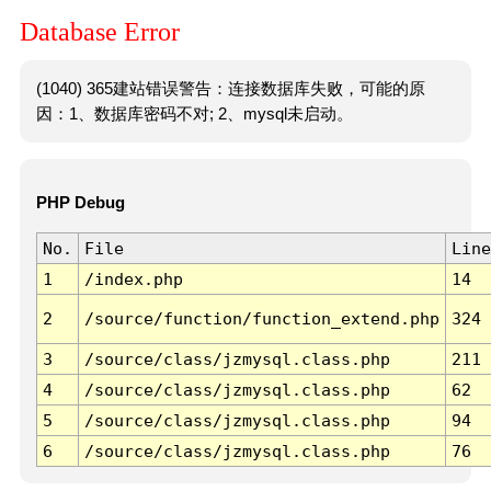
Database Error
(1040) 365建站错误警告：连接数据库失败，可能的原
因：1、数据库密码不对; 2、mysql未启动。
PHP Debug
No.
File
Line
1
/index.php
14
2
/source/function/function_extend.php
324
3
/source/class/jzmysql.class.php
211
4
/source/class/jzmysql.class.php
62
5
/source/class/jzmysql.class.php
94
6
/source/class/jzmysql.class.php
76