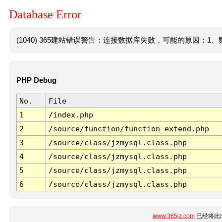
Database Error
(1040) 365建站错误警告：连接数据库失败，可能的原因：1、数
PHP Debug
No.
File
1
/index.php
2
/source/function/function_extend.php
3
/source/class/jzmysql.class.php
4
/source/class/jzmysql.class.php
5
/source/class/jzmysql.class.php
6
/source/class/jzmysql.class.php
www.365jz.com
已经将此