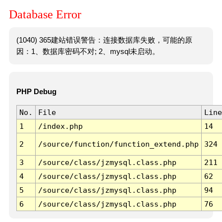
Database Error
(1040) 365建站错误警告：连接数据库失败，可能的原
因：1、数据库密码不对; 2、mysql未启动。
PHP Debug
No.
File
Line
1
/index.php
14
2
/source/function/function_extend.php
324
3
/source/class/jzmysql.class.php
211
4
/source/class/jzmysql.class.php
62
5
/source/class/jzmysql.class.php
94
6
/source/class/jzmysql.class.php
76