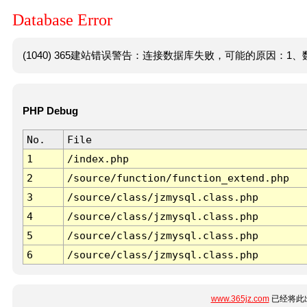
Database Error
(1040) 365建站错误警告：连接数据库失败，可能的原因：1、数
PHP Debug
No.
File
1
/index.php
2
/source/function/function_extend.php
3
/source/class/jzmysql.class.php
4
/source/class/jzmysql.class.php
5
/source/class/jzmysql.class.php
6
/source/class/jzmysql.class.php
www.365jz.com
已经将此