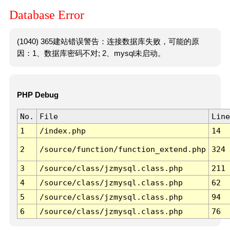
Database Error
(1040) 365建站错误警告：连接数据库失败，可能的原
因：1、数据库密码不对; 2、mysql未启动。
PHP Debug
No.
File
Line
1
/index.php
14
2
/source/function/function_extend.php
324
3
/source/class/jzmysql.class.php
211
4
/source/class/jzmysql.class.php
62
5
/source/class/jzmysql.class.php
94
6
/source/class/jzmysql.class.php
76